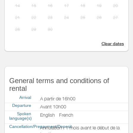
14
15
16
17
18
19
20
21
22
23
24
25
26
27
28
29
30
Clear dates
General terms and conditions of
rental
Arrival
A partir de 16h00
Departure
Avant 10h00
Spoken
English
French
language(s)
Cancellation/Prepayment/Deposit
Annulation : 1 mois avant le début de la