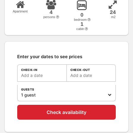
4
24
Apartment
0
persons
m2
bedroom
1
cabin
Enter your dates to see prices
CHECK-IN
CHECK-OUT
Add a date
Add a date
GUESTS
1 guest
Check availability